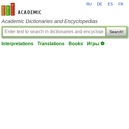
RU
DE
ES
FR
en-academic.com
Academic Dictionaries and Encyclopedias
Search!
Interpretations
Translations
Books
Игры ⚽