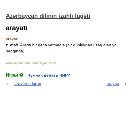
Azərbaycan dilinin izahlı lüğəti
arayatı
arayatı
z.
məh.
Arada bir gecə yatmaqla (bir günlükdən uzaq olan yol
haqqında).
Azərbaycan dilinin izahlı lüğəti
.
2009
.
Игры ⚽
Нужно сделать НИР?
aravuruşduran
arayıcı